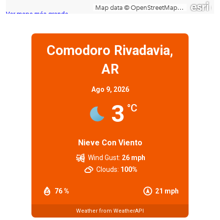
Ver mapa más grande
Comodoro Rivadavia,
AR
Ago 9, 2026
3
°C
Nieve Con Viento
Wind Gust:
26 mph
Clouds:
100%
76 %
21 mph
Weather from WeatherAPI