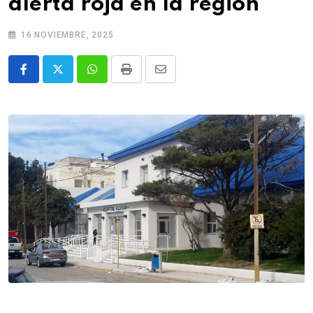
alerta roja en la región
16 NOVIEMBRE, 2025
Whatsapp
Print
Share
via
Email