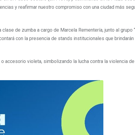
riencias y reafirmar nuestro compromiso con una ciudad más seg
una clase de zumba a cargo de Marcela Rementería, junto al grupo 
contará con la presencia de stands institucionales que brindarán
o accesorio violeta, simbolizando la lucha contra la violencia d