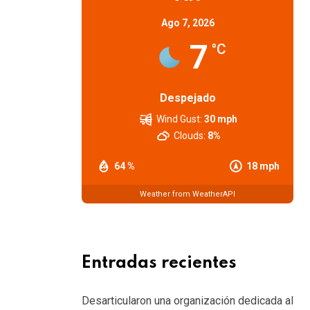
Ago 7, 2026
7
°C
Despejado
Wind Gust:
30 mph
Clouds:
8%
64 %
18 mph
Weather from WeatherAPI
Entradas recientes
Desarticularon una organización dedicada al