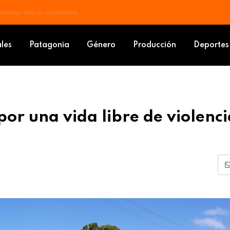
 docente: piden que las mejoras vayan al salario básico
ata por una vida libre de violencias
ales
Patagonia
Género
Producción
Deportes
or una vida libre de violenci