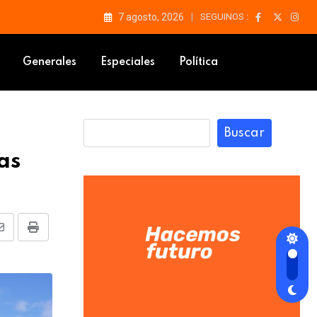
7 agosto, 2026
SEGUINOS :
Generales
Especiales
Política
Buscar
as
Share
Print
via
Email