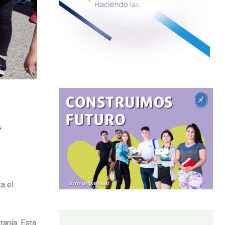
4
a el
ranía. Esta