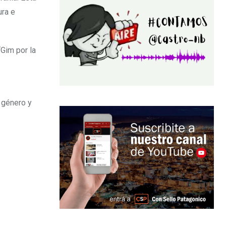
ura e
“Gim por la
e género y