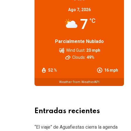
Ago 7, 2026
7
°C
Parcialmente Nublado
Wind Gust:
20 mph
Clouds:
49%
52 %
16 mph
Weather from WeatherAPI
Entradas recientes
“El viaje” de Aguafiestas cierra la agenda