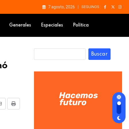
7 agosto, 2026
SEGUINOS :
aptura
Generales
Especiales
Política
Buscar
nó
Share
Print
via
Email