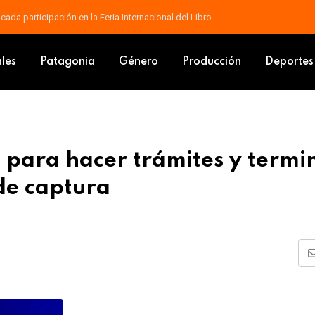
ada participación en la Feria Internacional del Libro
comisaría para hacer trámites y terminó detenido por tener pedido de c
ales
Patagonia
Género
Producción
Deportes
a para hacer trámites y termi
de captura