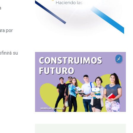
a
ura por
finirá su