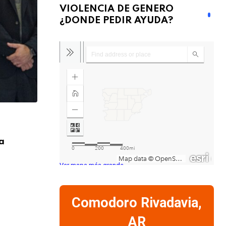
VIOLENCIA DE GENERO
¿DONDE PEDIR AYUDA?
CARTELERA
a
Adrián Suar y Natalia Oreiro vuelven a
en
Ver mapa más grande
7 AGOSTO, 2026
Comodoro Rivadavia,
AR