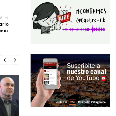
IA
ario
ones