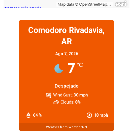
Ver mapa más grande
Comodoro Rivadavia,
AR
Ago 7, 2026
7
°C
Despejado
Wind Gust:
30 mph
Clouds:
8%
64 %
18 mph
Weather from WeatherAPI