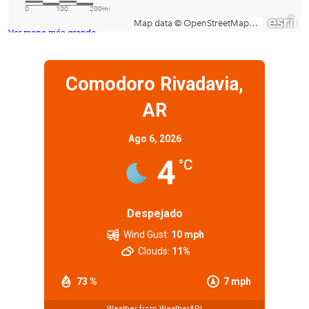
Ver mapa más grande
Comodoro Rivadavia,
AR
Ago 6, 2026
4
°C
Despejado
Wind Gust:
10 mph
Clouds:
11%
73 %
7 mph
Weather from WeatherAPI