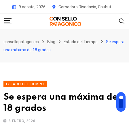
Skip
9 agosto, 2026
Comodoro Rivadavia, Chubut
to
content
consellopatagonico
Blog
Estado del Tiempo
Se espera
una máxima de 18 grados
ESTADO DEL TIEMPO
Se espera una máxima de
18 grados
8 ENERO, 2026