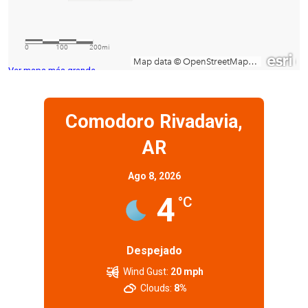
Ver mapa más grande
Comodoro Rivadavia,
AR
Ago 8, 2026
4
°C
Despejado
Wind Gust:
20 mph
Clouds:
8%