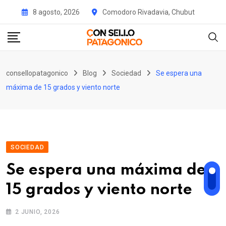
Skip
8 agosto, 2026
Comodoro Rivadavia, Chubut
to
content
consellopatagonico
Blog
Sociedad
Se espera una
máxima de 15 grados y viento norte
SOCIEDAD
Se espera una máxima de
15 grados y viento norte
2 JUNIO, 2026