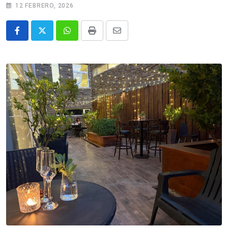
12 FEBRERO, 2026
Whatsapp
Print
Share
via
Email