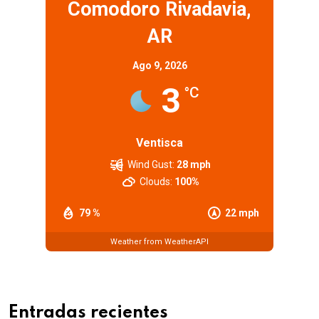
Comodoro Rivadavia,
AR
Ago 9, 2026
3
°C
Ventisca
Wind Gust:
28 mph
Clouds:
100%
79 %
22 mph
Weather from WeatherAPI
Entradas recientes