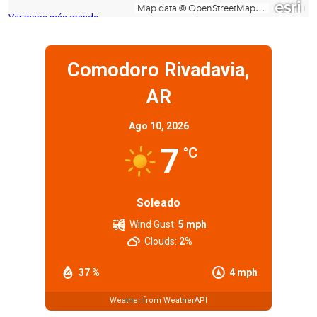
Ver mapa más grande
Comodoro Rivadavia,
AR
Ago 10, 2026
7
°C
Soleado
Wind Gust:
5 mph
Clouds:
2%
37 %
4 mph
Weather from WeatherAPI