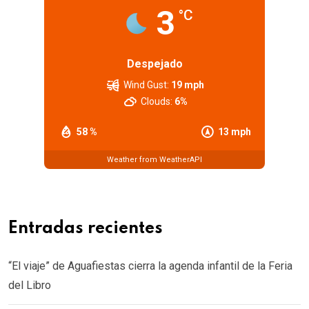
3
°C
Despejado
Wind Gust:
19 mph
Clouds:
6%
58 %
13 mph
Weather from WeatherAPI
Entradas recientes
“El viaje” de Aguafiestas cierra la agenda infantil de la Feria
del Libro