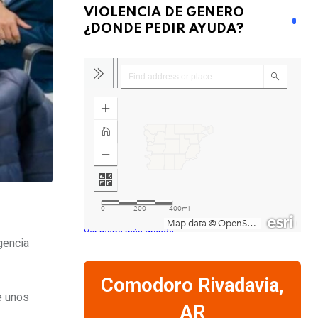
VIOLENCIA DE GENERO
¿DONDE PEDIR AYUDA?
Ver mapa más grande
gencia
Comodoro Rivadavia,
e unos
AR