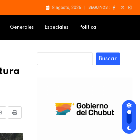
8 agosto, 2026
SEGUINOS :
tar de Kilómetro 8
Generales
Especiales
Política
Buscar
rtura
Share
Print
via
Email