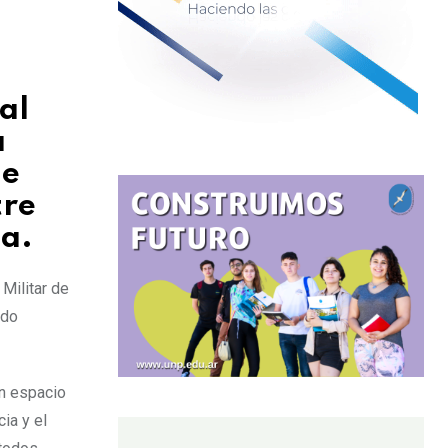
al
a
de
tre
ia.
Militar de
ido
un espacio
ia y el