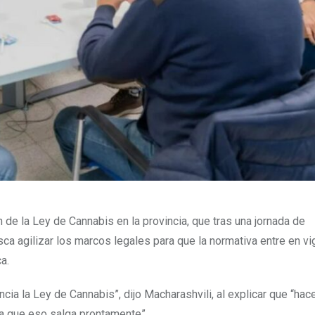
 de la Ley de Cannabis en la provincia, que tras una jornada de
sca agilizar los marcos legales para que la normativa entre en vi
a.
cia la Ley de Cannabis”, dijo Macharashvili, al explicar que “hac
ra que eso salga prontamente”.