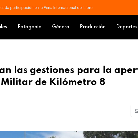
contrarse en el cine con “Yo, Narciso”
o agilizan las gestiones para la apertura y optimización del Hospital Mili
ales
Patagonia
Género
Producción
Deportes
zan las gestiones para la ape
 Militar de Kilómetro 8