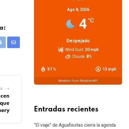
Ago 8, 2026
4
°C
a:
Despejado
pp
Print
Share
Wind Gust:
20 mph
via
Clouds:
8%
Email
51 %
13 mph
Weather from WeatherAPI
IA
acen
 que
Entradas recientes
bery
“El viaje” de Aguafiestas cierra la agenda