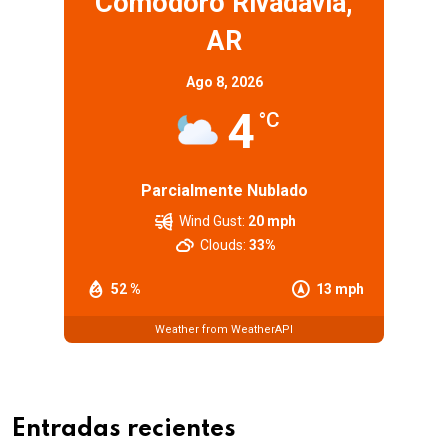
Comodoro Rivadavia,
AR
Ago 8, 2026
4
°C
Parcialmente Nublado
Wind Gust:
20 mph
Clouds:
33%
52 %
13 mph
Weather from WeatherAPI
Entradas recientes