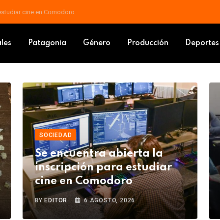
 estudiar cine en Comodoro
ales
Patagonia
Género
Producción
Deportes
SOCIEDAD
Se encuentra abierta la
inscripción para estudiar
cine en Comodoro
BY
EDITOR
6 AGOSTO, 2026