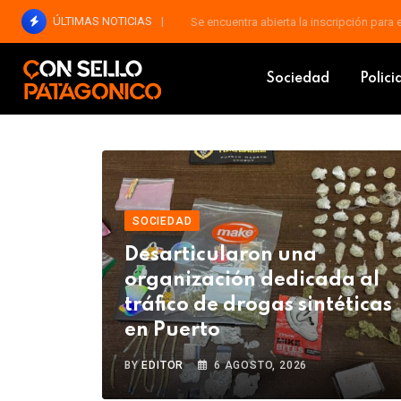
ÚLTIMAS NOTICIAS
Se encuentra abierta la inscripción para
consellopatagonico
Post Overlay 01
Sociedad
Polici
SOCIEDAD
Desarticularon una
organización dedicada al
tráfico de drogas sintéticas
en Puerto
BY
EDITOR
6 AGOSTO, 2026