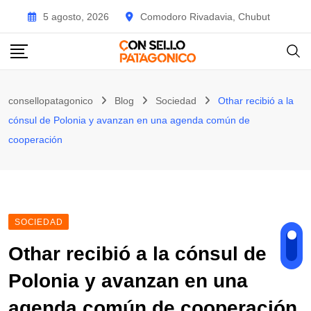
Skip
5 agosto, 2026
Comodoro Rivadavia, Chubut
to
content
consellopatagonico
Blog
Sociedad
Othar recibió a la
cónsul de Polonia y avanzan en una agenda común de
cooperación
SOCIEDAD
Othar recibió a la cónsul de
Polonia y avanzan en una
agenda común de cooperación