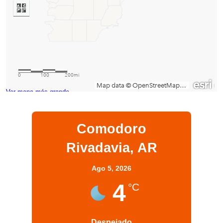
Ver mapa más grande
Comodoro
Rivadavia, AR
Ago 5, 2026
4
°C
Despejado