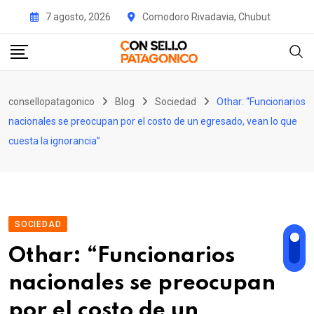
Skip
7 agosto, 2026
Comodoro Rivadavia, Chubut
to
content
consellopatagonico
Blog
Sociedad
Othar: “Funcionarios
nacionales se preocupan por el costo de un egresado, vean lo que
cuesta la ignorancia”
SOCIEDAD
Othar: “Funcionarios
nacionales se preocupan
por el costo de un