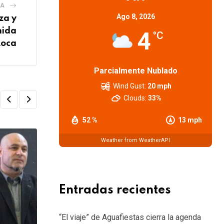
IA
Ago 8, 2026
za y
nida
4
°C
oca
Parcialmente Nublado
Wind Gust:
20 mph
Clouds:
33%
52 %
13 mph
Weather from WeatherAPI
Entradas recientes
“El viaje” de Aguafiestas cierra la agenda