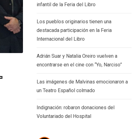
infantil de la Feria del Libro
Los pueblos originarios tienen una
destacada participación en la Feria
Internacional del Libro
Adrián Suar y Natalia Oreiro vuelven a
encontrarse en el cine con “Yo, Narciso”
CARTELERA
a
Adrián Suar y Natalia Oreiro vuelven a
Las imágenes de Malvinas emocionaron a
en
un Teatro Español colmado
7 AGOSTO, 2026
Indignación: robaron donaciones del
Voluntariado del Hospital