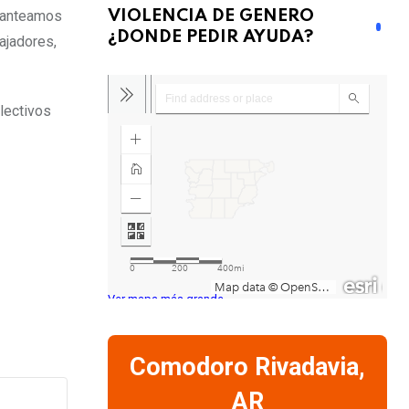
Planteamos
VIOLENCIA DE GENERO
¿DONDE PEDIR AYUDA?
ajadores,
olectivos
Ver mapa más grande
Comodoro Rivadavia,
AR