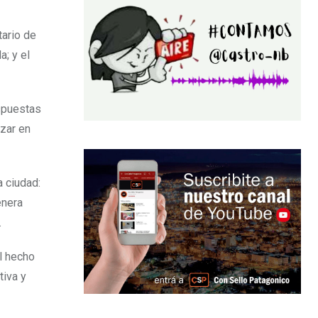
tario de
a; y el
espuestas
nzar en
 ciudad:
enera
.
El hecho
tiva y