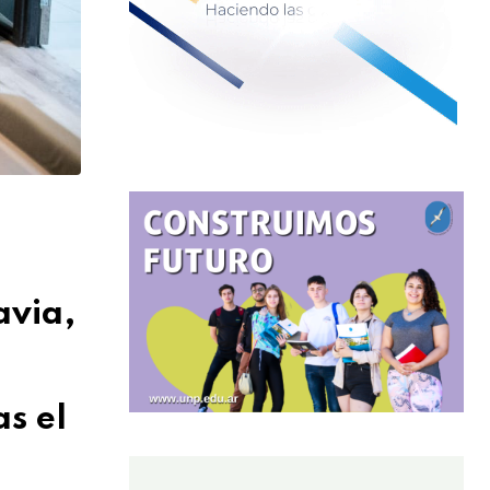
avia,
s el