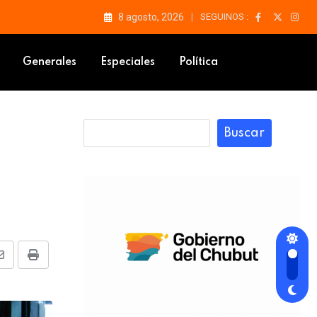
8 agosto, 2026
SEGUINOS :
Generales
Especiales
Política
Buscar
Share
Print
via
Email