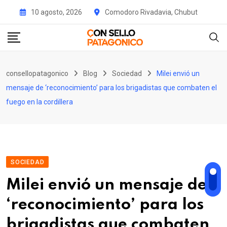
Skip
10 agosto, 2026
Comodoro Rivadavia, Chubut
to
content
consellopatagonico
Blog
Sociedad
Milei envió un
mensaje de ‘reconocimiento’ para los brigadistas que combaten el
fuego en la cordillera
SOCIEDAD
Milei envió un mensaje de
‘reconocimiento’ para los
brigadistas que combaten