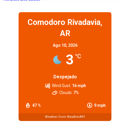
Ver mapa más grande
Comodoro Rivadavia,
AR
Ago 10, 2026
3
°C
Despejado
Wind Gust:
16 mph
Clouds:
7%
47 %
9 mph
Weather from WeatherAPI