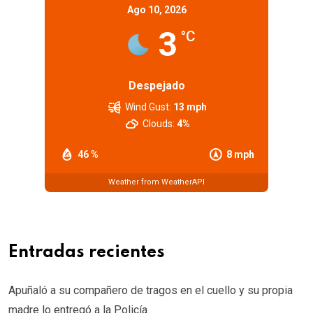
Ago 10, 2026
3
°C
Despejado
Wind Gust:
13 mph
Clouds:
4%
46 %
8 mph
Weather from WeatherAPI
Entradas recientes
Apuñaló a su compañero de tragos en el cuello y su propia
madre lo entregó a la Policía