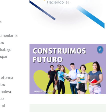
a
fomentar la
los
rabajo.
ispar
 reforma
les.
mativa.
co.
 al