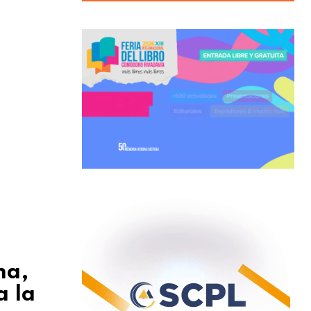
ma,
a la