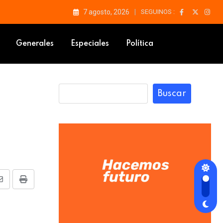
7 agosto, 2026
SEGUINOS :
ei
Generales
Especiales
Política
Buscar
Share
Print
via
Email