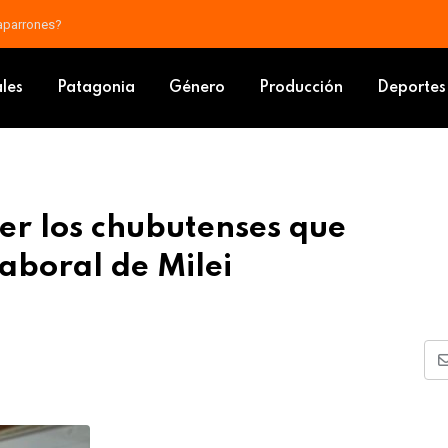
a al tráfico de drogas sintéticas en Puerto Madryn
 Treffinger los chubutenses que acompañaron la Reforma Laboral de Mil
ales
Patagonia
Género
Producción
Deportes
ger los chubutenses que
boral de Milei