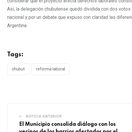
considerar que el proyecto afecta derechos laborales conso
Así, la delegación chubutense quedó dividida con dos votos a
nacional y por un debate que expuso con claridad las diferen
Argentina.
Tags:
chubut
reforma laboral
NOTICIA ANTERIOR
El Municipio consolida diálogo con los
vecinos de los barrios afectados por el