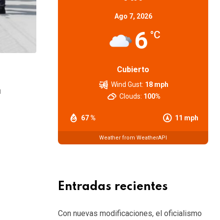
Ago 7, 2026
6
°C
Cubierto
SOCIEDAD
Wind Gust:
18 mph
a
El Ente Patagónico del Deporte delibera
Clouds:
100%
5 AGOSTO, 2026
67 %
11 mph
Weather from WeatherAPI
Entradas recientes
Con nuevas modificaciones, el oficialismo