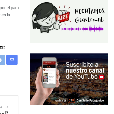
por el paro
 en la
a:
pp
Print
Share
via
Email
IA
ral?