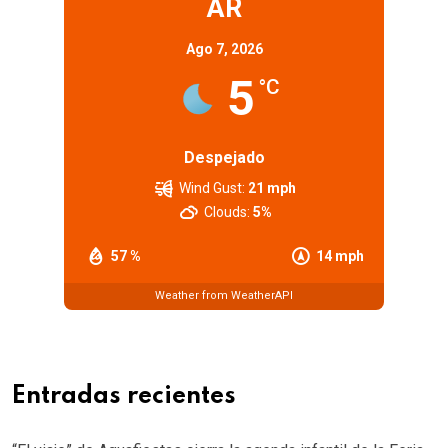
AR
Ago 7, 2026
5
°C
Despejado
Wind Gust:
21 mph
Clouds:
5%
57 %
14 mph
Weather from WeatherAPI
Entradas recientes