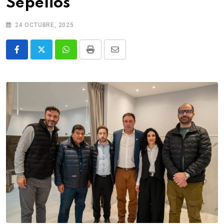
Sepelios
24 OCTUBRE, 2025
Whatsapp
Print
Share
via
Email