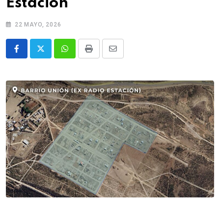
Estación
22 MAYO, 2026
Whatsapp
Print
Share
via
Email