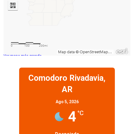
Ver mapa más grande
Comodoro Rivadavia,
AR
Ago 5, 2026
4
°C