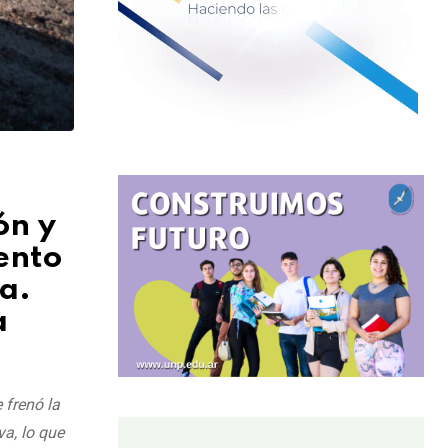
ón y
iento
a.
a
 frenó la
va, lo que