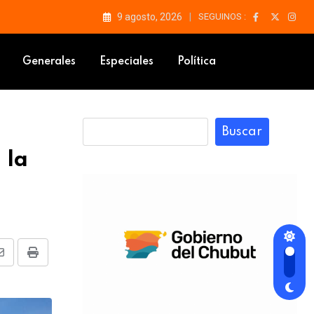
9 agosto, 2026
SEGUINOS :
nga Alí
Generales
Especiales
Política
Buscar
 la
Share
Print
via
Email