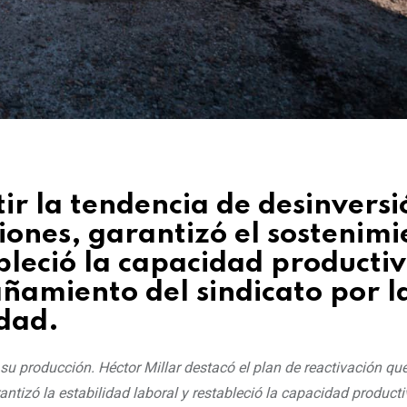
ir la tendencia de desinversi
ciones, garantizó el sostenim
bleció la capacidad productiv
ñamiento del sindicato por l
idad.
su producción. Héctor Millar destacó el plan de reactivación que
antizó la estabilidad laboral y restableció la capacidad producti