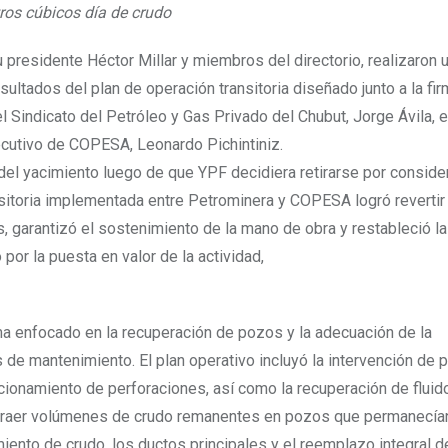
ros cúbicos día de crudo
presidente Héctor Millar y miembros del directorio, realizaron 
sultados del plan de operación transitoria diseñado junto a la fi
l Sindicato del Petróleo y Gas Privado del Chubut, Jorge Ávila, e
jecutivo de COPESA, Leonardo Pichintiniz.
r del yacimiento luego de que YPF decidiera retirarse por conside
sitoria implementada entre Petrominera y COPESA logró revertir 
s, garantizó el sostenimiento de la mano de obra y restableció l
por la puesta en valor de la actividad,
ma enfocado en la recuperación de pozos y la adecuación de la
s de mantenimiento. El plan operativo incluyó la intervención de 
cionamiento de perforaciones, así como la recuperación de fluido
xtraer volúmenes de crudo remanentes en pozos que permanecía
ento de crudo, los ductos principales y el reemplazo integral d