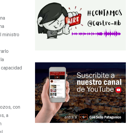
una
rma
l ministro
rarlo
la
a capacidad
pozos, con
s, a
n
el