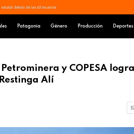
a, histórico exfuncionario municipal
oria de Petrominera y COPESA logra la reactivación productiva de Resti
ales
Patagonia
Género
Producción
Deportes
e Petrominera y COPESA logra
Restinga Alí