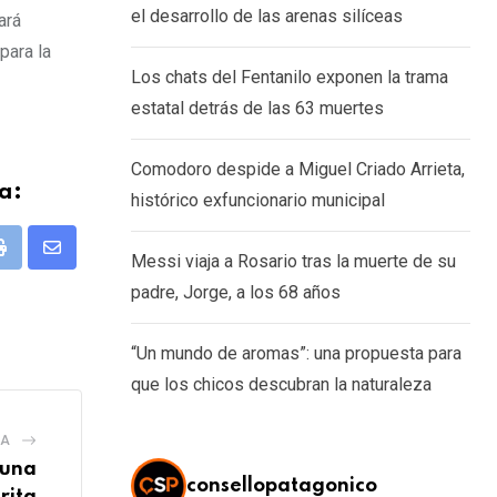
el desarrollo de las arenas silíceas
ará
para la
Los chats del Fentanilo exponen la trama
estatal detrás de las 63 muertes
Comodoro despide a Miguel Criado Arrieta,
a:
histórico exfuncionario municipal
pp
Print
Share
Messi viaja a Rosario tras la muerte de su
via
padre, Jorge, a los 68 años
Email
“Un mundo de aromas”: una propuesta para
que los chicos descubran la naturaleza
IA
 una
consellopatagonico
rita