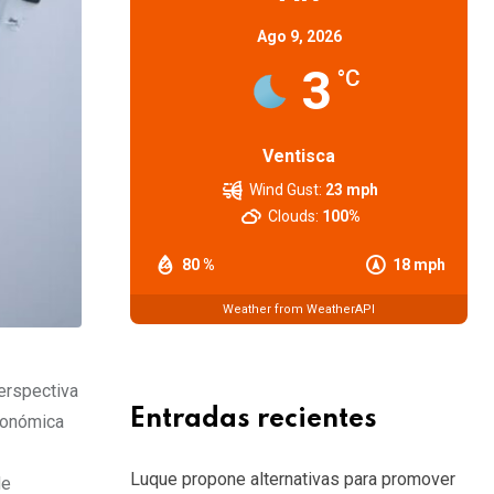
Ago 9, 2026
3
°C
Ventisca
Wind Gust:
23 mph
Clouds:
100%
80 %
18 mph
Weather from WeatherAPI
perspectiva
Entradas recientes
económica
Luque propone alternativas para promover
de