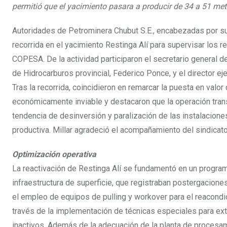
permitió que el yacimiento pasara a producir de 34 a 51 met
Autoridades de Petrominera Chubut S.E., encabezadas por su 
recorrida en el yacimiento Restinga Alí para supervisar los re
COPESA. De la actividad participaron el secretario general de
de Hidrocarburos provincial, Federico Ponce, y el director e
Tras la recorrida, coincidieron en remarcar la puesta en valo
económicamente inviable y destacaron que la operación tran
tendencia de desinversión y paralización de las instalacione
productiva. Millar agradeció el acompañamiento del sindicato 
Optimización operativa
La reactivación de Restinga Alí se fundamentó en un progra
infraestructura de superficie, que registraban postergacione
el empleo de equipos de pulling y workover para el reacondi
través de la implementación de técnicas especiales para e
inactivos. Además de la adecuación de la planta de procesami