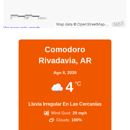
Ver mapa más grande
Comodoro
Rivadavia, AR
Ago 8, 2026
4
°C
Lluvia Irregular En Las Cercanías
Wind Gust:
29 mph
Clouds:
100%