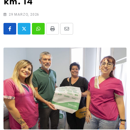
km. 14
29 MARZO, 2026
Whatsapp
Print
Share
via
Email