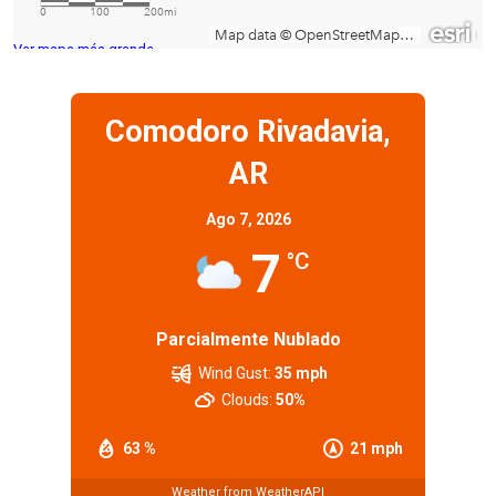
Ver mapa más grande
Comodoro Rivadavia,
AR
Ago 7, 2026
7
°C
Parcialmente Nublado
Wind Gust:
35 mph
Clouds:
50%
63 %
21 mph
Weather from WeatherAPI