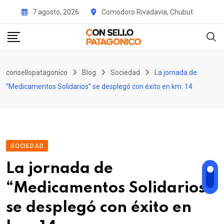
Skip
7 agosto, 2026
Comodoro Rivadavia, Chubut
to
content
consellopatagonico
Blog
Sociedad
La jornada de
“Medicamentos Solidarios” se desplegó con éxito en km. 14
SOCIEDAD
La jornada de
“Medicamentos Solidarios”
se desplegó con éxito en