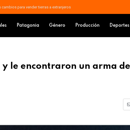
áfagas: un frente frío avanza sobre Argentina
s policías y le encontraron un arma de fuego
ales
Patagonia
Género
Producción
Deportes
as y le encontraron un arma d