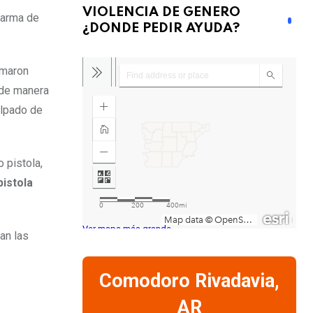
VIOLENCIA DE GENERO
 arma de
¿DONDE PEDIR AYUDA?
rmaron
r de manera
alpado de
 pistola,
pistola
Ver mapa más grande
an las
Comodoro Rivadavia,
AR