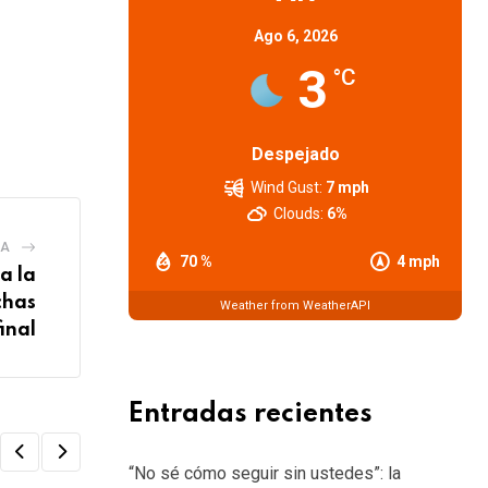
Ago 6, 2026
3
°C
Despejado
Wind Gust:
7 mph
Clouds:
6%
IA
70 %
4 mph
a la
chas
Weather from WeatherAPI
final
Entradas recientes
“No sé cómo seguir sin ustedes”: la