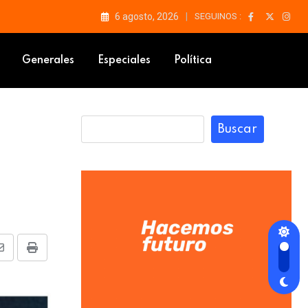
6 agosto, 2026
SEGUINOS :
Generales
Especiales
Política
Buscar
e
Share
Print
via
Email