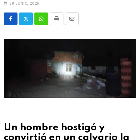
30 JUNIO, 2026
Whatsapp
Print
Share
via
Email
Un hombre hostigó y
convirtió en un calvario la