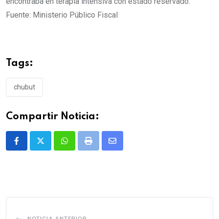
encontraba en terapia intensiva con estado reservado.
Fuente: Ministerio Público Fiscal
Tags:
chubut
Compartir Noticia:
Whatsapp
Print
Share
via
Email
NOTICIA ANTERIOR