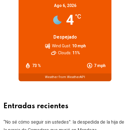
Ago 6, 2026
4
°C
Despejado
Wind Gust:
10 mph
Clouds:
11%
73 %
7 mph
Weather from WeatherAPI
Entradas recientes
“No sé cómo seguir sin ustedes”: la despedida de la hija de