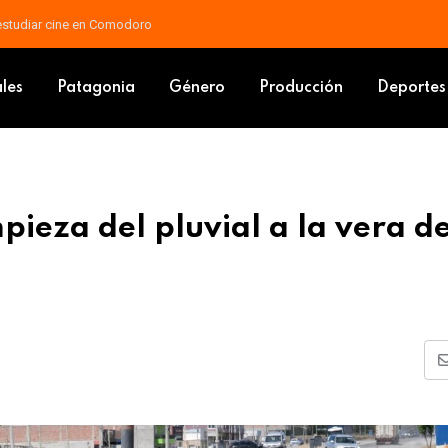
 docente: piden que las mejoras vayan al salario básico
os de limpieza del pluvial a la vera de la Ruta 3
ales
Patagonia
Género
Producción
Deportes
mpieza del pluvial a la vera de