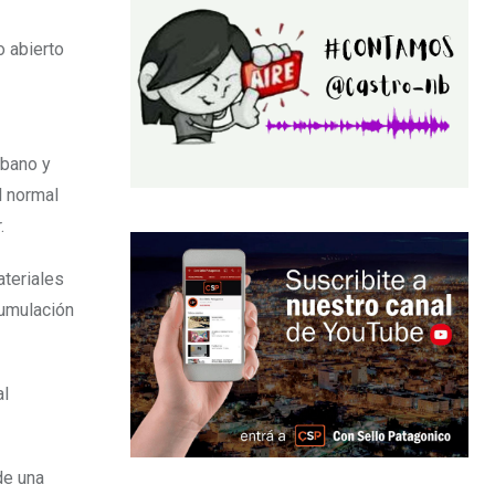
o abierto
rbano y
l normal
.
ateriales
cumulación
al
de una