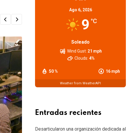
Ago 6, 2026
9
°C
Soleado
Wind Gust:
21 mph
Clouds:
4%
50 %
16 mph
Weather from WeatherAPI
Entradas recientes
Desarticularon una organización dedicada al