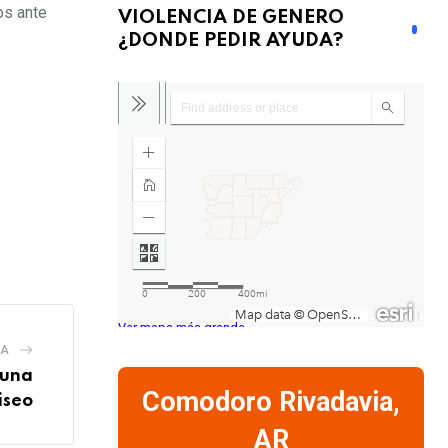
os ante
VIOLENCIA DE GENERO
¿DONDE PEDIR AYUDA?
Ver mapa más grande
IA
 una
Comodoro Rivadavia,
iseo
AR