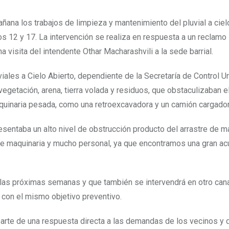
ana los trabajos de limpieza y mantenimiento del pluvial a ciel
ros 12 y 17. La intervención se realiza en respuesta a un reclamo
 visita del intendente Othar Macharashvili a la sede barrial.
viales a Cielo Abierto, dependiente de la Secretaría de Control U
 vegetación, arena, tierra volada y residuos, que obstaculizaban e
aquinaria pesada, como una retroexcavadora y un camión cargador
esentaba un alto nivel de obstrucción producto del arrastre de m
uiere maquinaria y mucho personal, ya que encontramos una gran a
las próximas semanas y que también se intervendrá en otro can
, con el mismo objetivo preventivo.
rte de una respuesta directa a las demandas de los vecinos y 