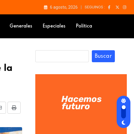
6 agosto, 2026
SEGUINOS :
Generales
Especiales
Política
Buscar
 la
Share
Print
via
Email