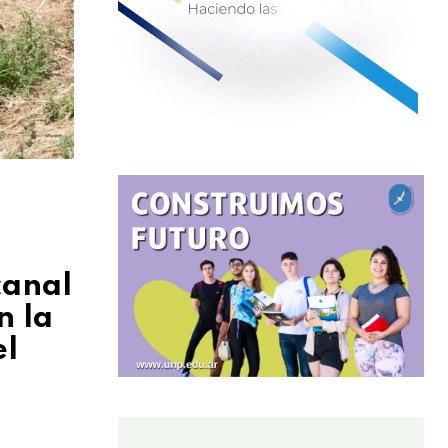
canal
n la
el