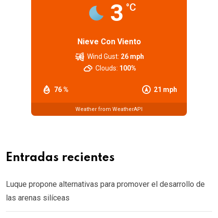
3
°C
Nieve Con Viento
Wind Gust:
26 mph
Clouds:
100%
76 %
21 mph
Weather from WeatherAPI
Entradas recientes
Luque propone alternativas para promover el desarrollo de
las arenas silíceas