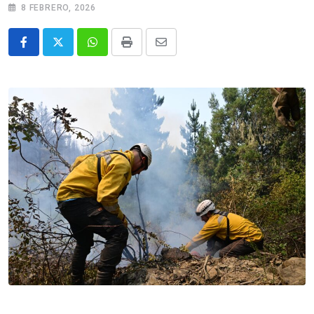
8 FEBRERO, 2026
Whatsapp
Print
Share
via
Email