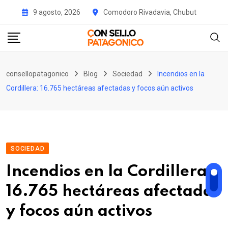
Skip
9 agosto, 2026
Comodoro Rivadavia, Chubut
to
content
consellopatagonico
Blog
Sociedad
Incendios en la
Cordillera: 16.765 hectáreas afectadas y focos aún activos
SOCIEDAD
Incendios en la Cordillera:
16.765 hectáreas afectadas
y focos aún activos