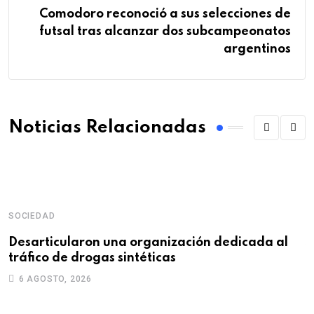
Comodoro reconoció a sus selecciones de
futsal tras alcanzar dos subcampeonatos
argentinos
Noticias Relacionadas
SOCIEDAD
S
Desarticularon una organización dedicada al
S
tráfico de drogas sintéticas
e
6 AGOSTO, 2026