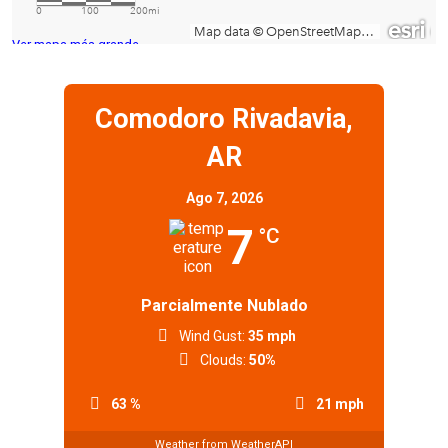
Ver mapa más grande
Comodoro Rivadavia,
AR
Ago 7, 2026
7
°C
Parcialmente Nublado
Wind Gust:
35 mph
Clouds:
50%
63 %
21 mph
Weather from WeatherAPI