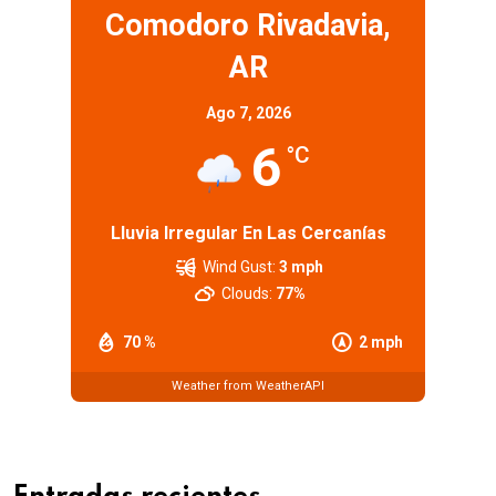
Comodoro Rivadavia,
AR
Ago 7, 2026
6
°C
Lluvia Irregular En Las Cercanías
Wind Gust:
3 mph
Clouds:
77%
70 %
2 mph
Weather from WeatherAPI