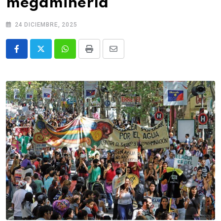
megaminería
24 DICIEMBRE, 2025
Whatsapp
Print
Share
via
Email