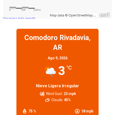
Ver mapa más grande
Comodoro Rivadavia,
AR
Ago 9, 2026
3
°C
Nieve Ligera Irregular
Wind Gust:
23 mph
Clouds:
45%
75 %
18 mph