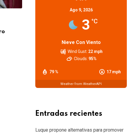
Ago 9, 2026
3
°C
SOCIEDAD
ro
El próximo viernes se reabre la paritari
piden
Nieve Con Viento
6 AGOSTO, 2026
Wind Gust:
22 mph
Clouds:
95%
79 %
17 mph
Weather from WeatherAPI
Entradas recientes
Luque propone alternativas para promover