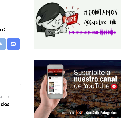
a:
pp
Print
Share
via
Email
IA
ados