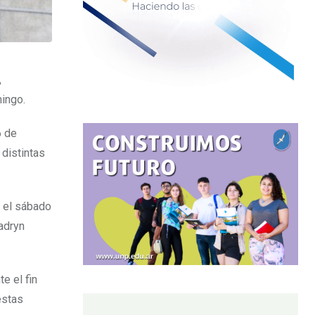
,
ingo.
6 de
 distintas
e el sábado
adryn
e el fin
estas