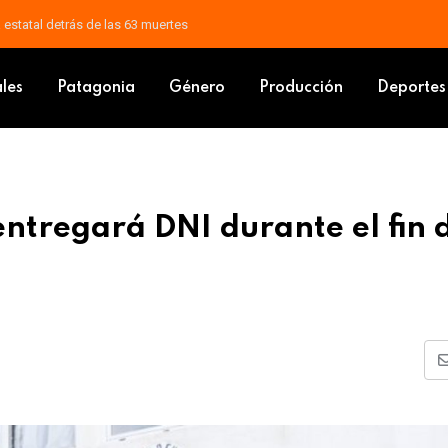
a, histórico exfuncionario municipal
ro Civil entregará DNI durante el fin de semana en cinco ciudades
ales
Patagonia
Género
Producción
Deportes
 entregará DNI durante el fin 