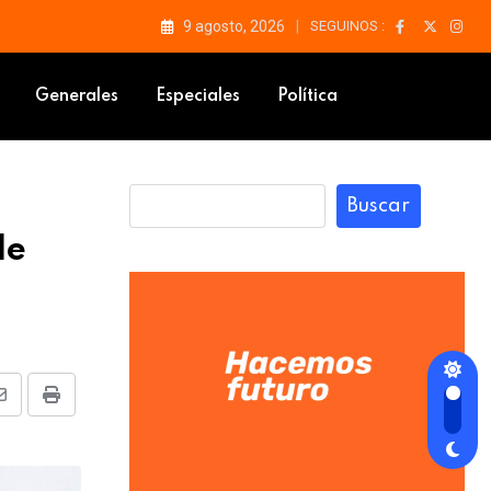
9 agosto, 2026
SEGUINOS :
Generales
Especiales
Política
Buscar
de
Share
Print
via
Email