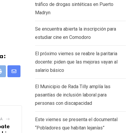
tráfico de drogas sintéticas en Puerto
Madryn
Se encuentra abierta la inscripción para
estudiar cine en Comodoro
El próximo viernes se reabre la paritaria
a:
docente: piden que las mejoras vayan al
salario básico
pp
Print
Share
via
El Municipio de Rada Tilly amplía las
Email
pasantías de inclusión laboral para
personas con discapacidad
Este viernes se presenta el documental
IA
bate
“Pobladores que habitan lejanías”