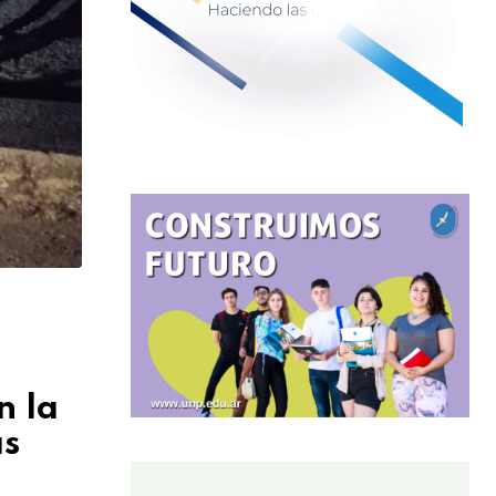
n la
as