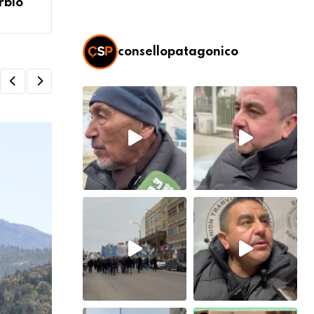
rbio
consellopatagonico