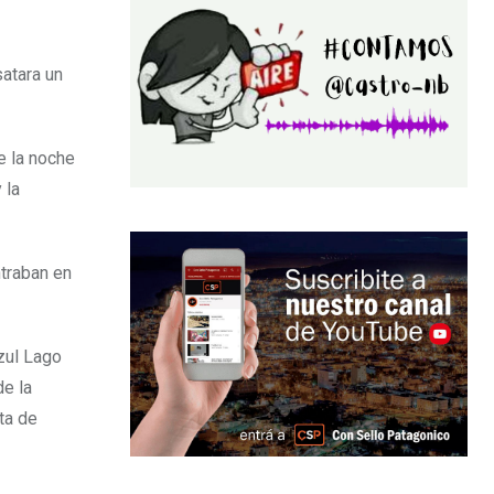
atara un
e la noche
 la
ntraban en
zul Lago
de la
ta de