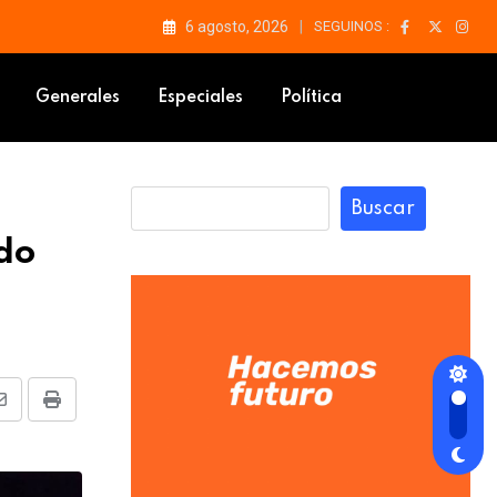
6 agosto, 2026
SEGUINOS :
Generales
Especiales
Política
Buscar
do
Share
Print
via
Email