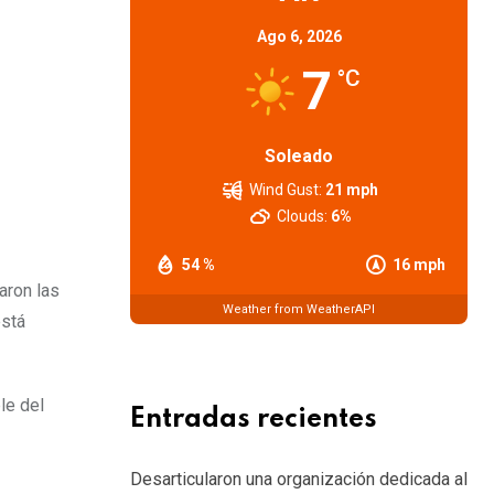
Ago 6, 2026
7
°C
Soleado
Wind Gust:
21 mph
Clouds:
6%
54 %
16 mph
aron las
Weather from WeatherAPI
está
le del
Entradas recientes
Desarticularon una organización dedicada al