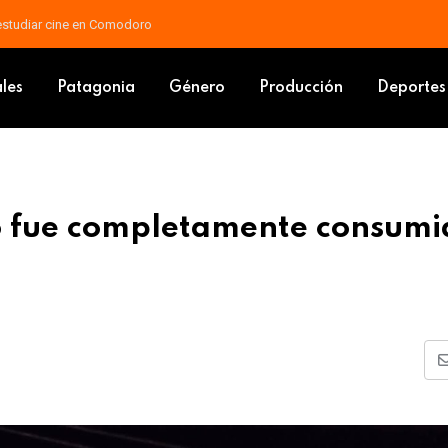
 docente: piden que las mejoras vayan al salario básico
ro Motoco fue completamente consumido por el fuego
ales
Patagonia
Género
Producción
Deportes
co fue completamente consumi