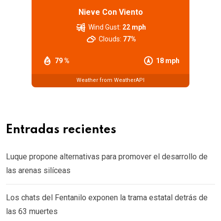
Nieve Con Viento
Wind Gust:
22 mph
Clouds:
77%
79 %
18 mph
Weather from WeatherAPI
Entradas recientes
Luque propone alternativas para promover el desarrollo de
las arenas silíceas
Los chats del Fentanilo exponen la trama estatal detrás de
las 63 muertes