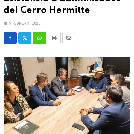
del Cerro Hermitte
5 FEBRERO, 2026
Whatsapp
Print
Share
via
Email