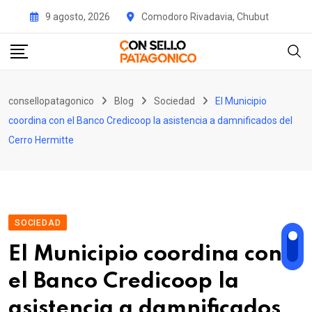
Skip
9 agosto, 2026
Comodoro Rivadavia, Chubut
to
content
consellopatagonico
Blog
Sociedad
El Municipio
coordina con el Banco Credicoop la asistencia a damnificados del
Cerro Hermitte
SOCIEDAD
El Municipio coordina con
el Banco Credicoop la
asistencia a damnificados