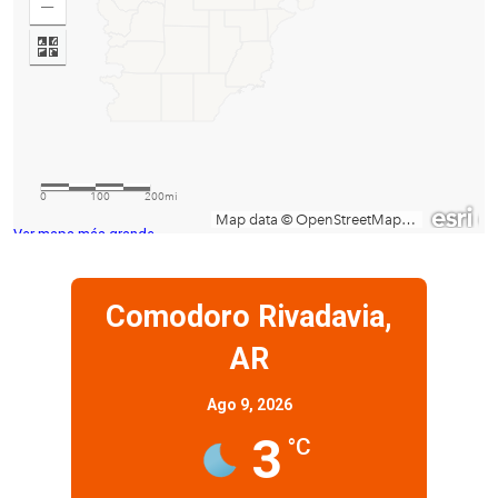
Ver mapa más grande
Comodoro Rivadavia,
AR
Ago 9, 2026
3
°C