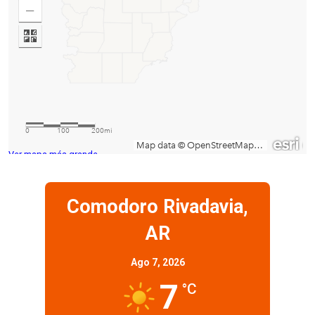
Ver mapa más grande
Comodoro Rivadavia,
AR
Ago 7, 2026
7
°C