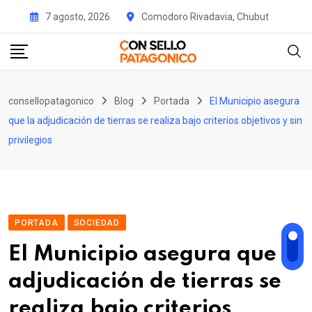
Skip
7 agosto, 2026
Comodoro Rivadavia, Chubut
to
content
consellopatagonico
Blog
Portada
El Municipio asegura
que la adjudicación de tierras se realiza bajo criterios objetivos y sin
privilegios
PORTADA
SOCIEDAD
El Municipio asegura que la
adjudicación de tierras se
realiza bajo criterios