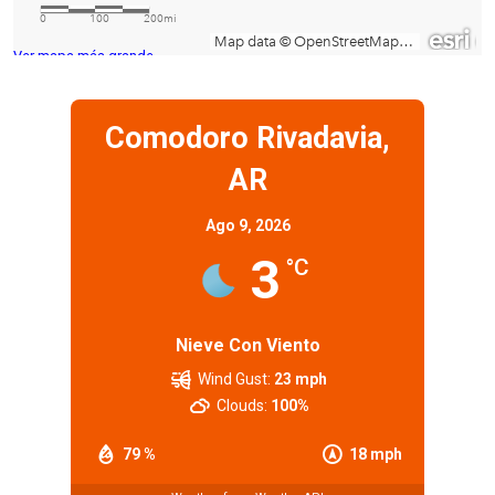
Ver mapa más grande
Comodoro Rivadavia,
AR
Ago 9, 2026
3
°C
Nieve Con Viento
Wind Gust:
23 mph
Clouds:
100%
79 %
18 mph