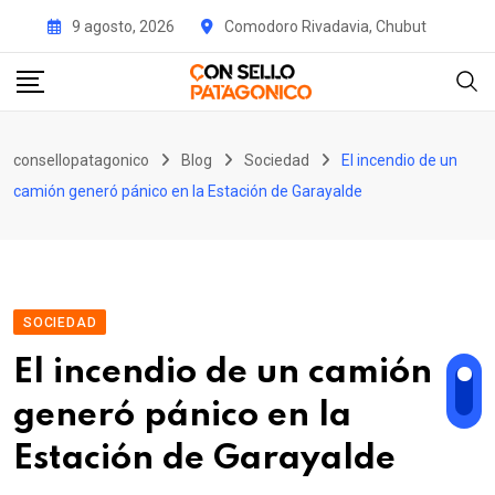
Skip
9 agosto, 2026
Comodoro Rivadavia, Chubut
to
content
consellopatagonico
Blog
Sociedad
El incendio de un
camión generó pánico en la Estación de Garayalde
SOCIEDAD
El incendio de un camión
generó pánico en la
Estación de Garayalde