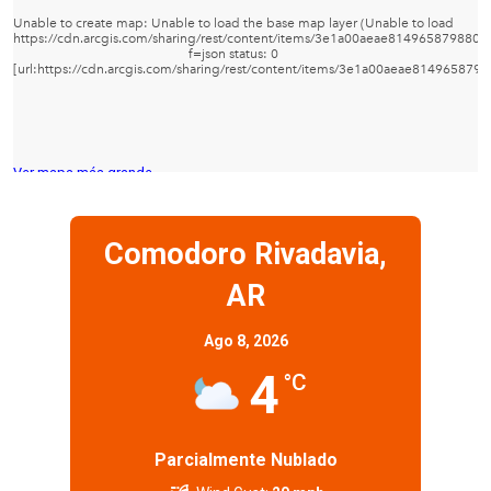
Ver mapa más grande
Comodoro Rivadavia,
AR
Ago 8, 2026
4
°C
Parcialmente Nublado