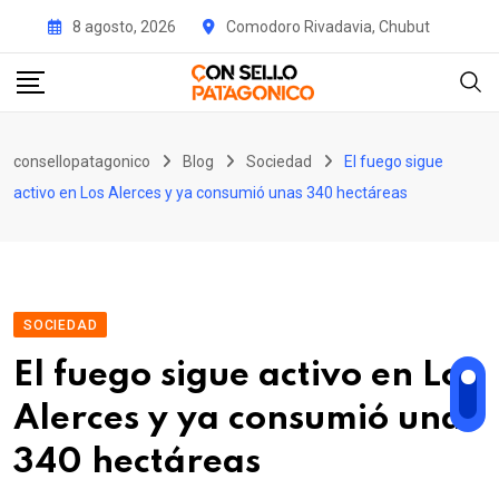
Skip
8 agosto, 2026
Comodoro Rivadavia, Chubut
to
content
consellopatagonico
Blog
Sociedad
El fuego sigue
activo en Los Alerces y ya consumió unas 340 hectáreas
SOCIEDAD
El fuego sigue activo en Los
Alerces y ya consumió unas
340 hectáreas