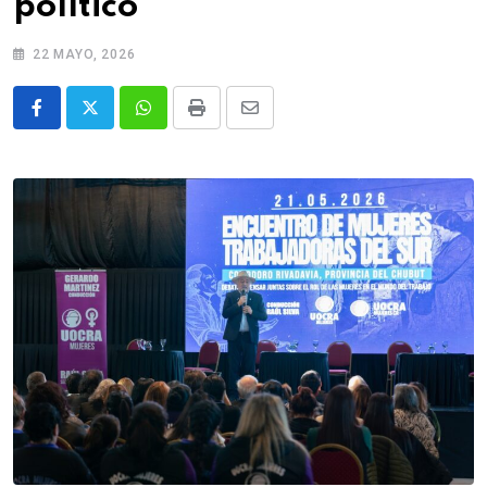
político
22 MAYO, 2026
Whatsapp
Print
Share
via
Email