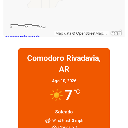
Ver mapa más grande
Comodoro Rivadavia,
AR
Ago 10, 2026
7
°C
Soleado
Wind Gust:
3 mph
Clouds:
2%