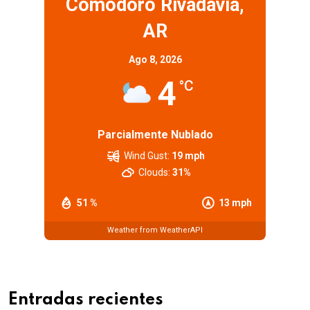
Comodoro Rivadavia,
AR
Ago 8, 2026
4
°C
Parcialmente Nublado
Wind Gust:
19 mph
Clouds:
31%
51 %
13 mph
Weather from WeatherAPI
Entradas recientes