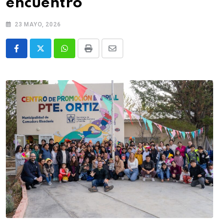
encuentro
23 MAYO, 2026
Whatsapp
Print
Share
via
Email