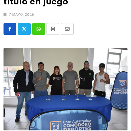
título en juego
7 MAYO, 2026
Whatsapp
Print
Share
via
Email