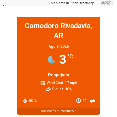
Ver mapa más grande
Comodoro Rivadavia,
AR
Ago 8, 2026
3
°C
Despejado
Wind Gust:
17 mph
Clouds:
10%
60 %
11 mph
Weather from WeatherAPI