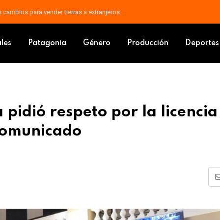
áfagas: un frente frío avanza sobre Argentina
Mendoza pidió respeto por la licencia social con un contundente comun
ales
Patagonia
Género
Producción
Deportes
pidió respeto por la licencia
 comunicado