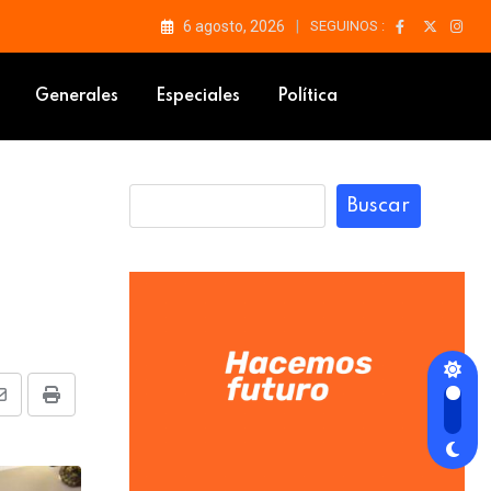
6 agosto, 2026
SEGUINOS :
icado
Generales
Especiales
Política
Buscar
Share
Print
via
Email