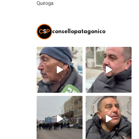
Quiroga
consellopatagonico