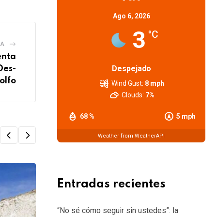
Ago 6, 2026
3
°C
IA
enta
Despejado
Des-
olfo
Wind Gust:
8 mph
Clouds:
7%
68 %
5 mph
Weather from WeatherAPI
Entradas recientes
“No sé cómo seguir sin ustedes”: la