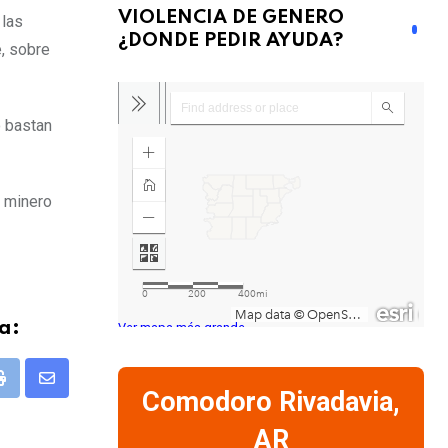
VIOLENCIA DE GENERO
 las
¿DONDE PEDIR AYUDA?
e, sobre
o bastan
o minero
a:
Ver mapa más grande
pp
Print
Share
Comodoro Rivadavia,
via
AR
Email