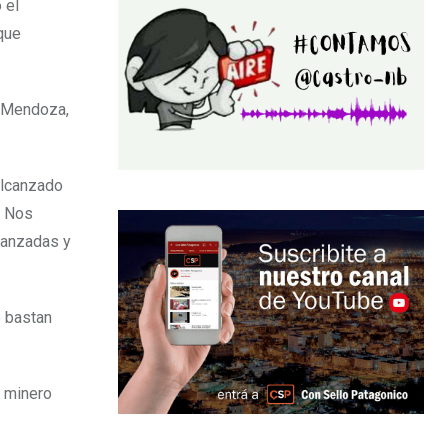
 el
que
a Mendoza,
alcanzado
. Nos
canzadas y
o bastan
o minero