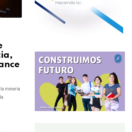
e
ia,
vance
la minería
la