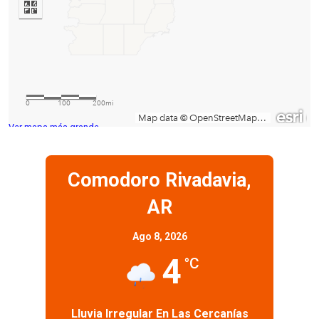
Ver mapa más grande
Comodoro Rivadavia,
AR
Ago 8, 2026
4
°C
Lluvia Irregular En Las Cercanías