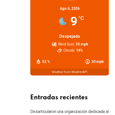
Ago 6, 2026
9
°C
Despejado
Wind Gust:
33 mph
Clouds:
14%
52 %
20 mph
Weather from WeatherAPI
Entradas recientes
Desarticularon una organización dedicada al