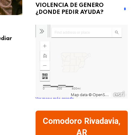
VIOLENCIA DE GENERO
¿DONDE PEDIR AYUDA?
SOCIEDAD
udiar
El Municipio de Rada Tilly amplía las pa
6 AGOSTO, 2026
Ver mapa más grande
Comodoro Rivadavia,
AR