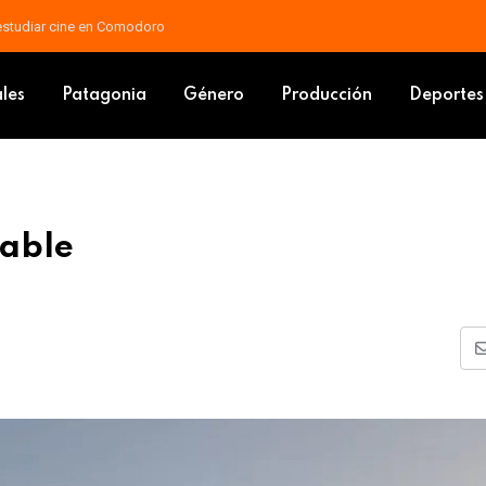
 docente: piden que las mejoras vayan al salario básico
o agradable
ales
Patagonia
Género
Producción
Deportes
dable