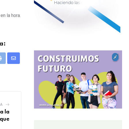
en la hora.
a:
pp
Print
Share
via
Email
IA
a la
nque