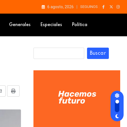
6 agosto, 2026
SEGUINOS :
Generales
Especiales
Política
Buscar
Share
Print
via
Email