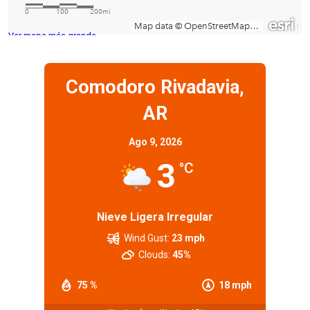
Ver mapa más grande
Comodoro Rivadavia,
AR
Ago 9, 2026
3
°C
Nieve Ligera Irregular
Wind Gust:
23 mph
Clouds:
45%
75 %
18 mph