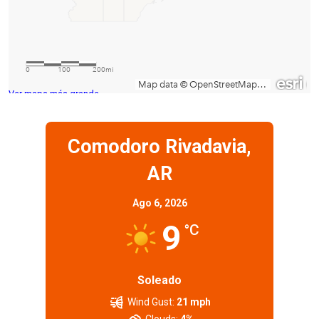
Ver mapa más grande
Comodoro Rivadavia,
AR
Ago 6, 2026
9
°C
Soleado
Wind Gust:
21 mph
Clouds:
4%