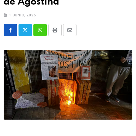
de Agostina
1 JUNIO, 2026
Whatsapp
Print
Share
via
Email