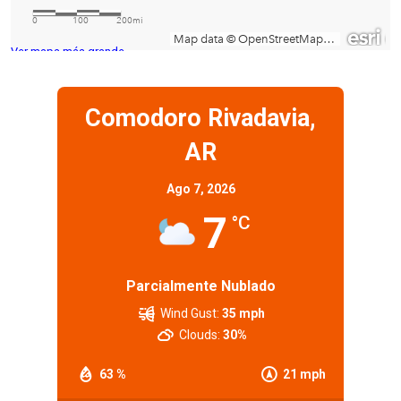
Ver mapa más grande
Comodoro Rivadavia,
AR
Ago 7, 2026
7
°C
Parcialmente Nublado
Wind Gust:
35 mph
Clouds:
30%
63 %
21 mph