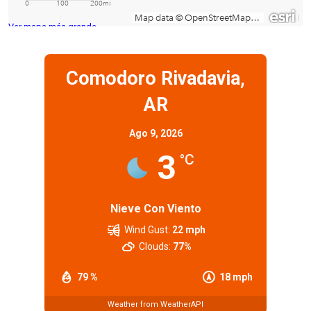
Ver mapa más grande
Comodoro Rivadavia,
AR
Ago 9, 2026
3
°C
Nieve Con Viento
Wind Gust:
22 mph
Clouds:
77%
79 %
18 mph
Weather from WeatherAPI