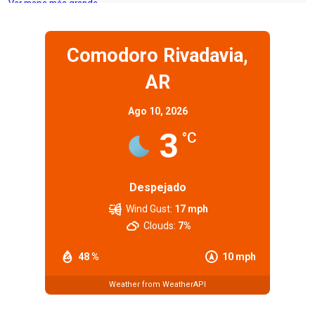
Ver mapa más grande
Comodoro Rivadavia,
AR
Ago 10, 2026
3
°C
Despejado
Wind Gust:
17 mph
Clouds:
7%
48 %
10 mph
Weather from WeatherAPI