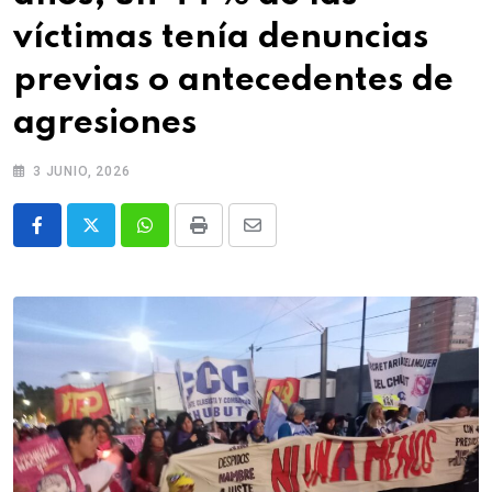
víctimas tenía denuncias
previas o antecedentes de
agresiones
3 JUNIO, 2026
Whatsapp
Print
Share
via
Email