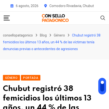
Skip
6 agosto, 2026
Comodoro Rivadavia, Chubut
to
content
consellopatagonico
Blog
Género
Chubut registró 38
femicidios los últimos 13 años, un 44 % de las víctimas tenía
denuncias previas o antecedentes de agresiones
GÉNERO
PORTADA
Chubut registró 38
femicidios los últimos 13
años, un 44 % de las