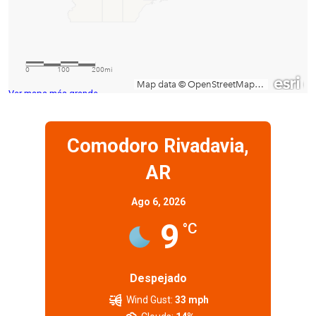
Ver mapa más grande
Comodoro Rivadavia,
AR
Ago 6, 2026
9
°C
Despejado
Wind Gust:
33 mph